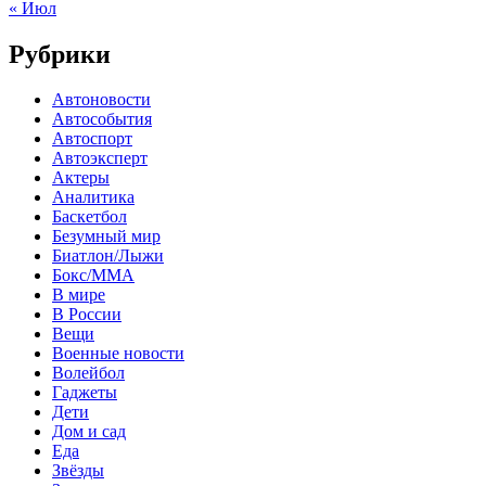
« Июл
Рубрики
Автоновости
Автособытия
Автоспорт
Автоэксперт
Актеры
Аналитика
Баскетбол
Безумный мир
Биатлон/Лыжи
Бокс/MMA
В мире
В России
Вещи
Военные новости
Волейбол
Гаджеты
Дети
Дом и сад
Еда
Звёзды