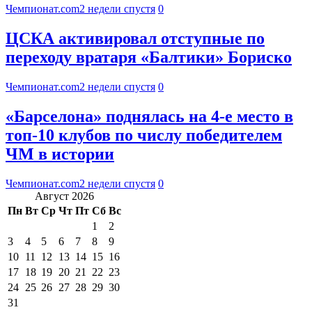
Чемпионат.com
2 недели спустя
0
ЦСКА активировал отступные по
переходу вратаря «Балтики» Бориско
Чемпионат.com
2 недели спустя
0
«Барселона» поднялась на 4-е место в
топ-10 клубов по числу победителем
ЧМ в истории
Чемпионат.com
2 недели спустя
0
Август 2026
Пн
Вт
Ср
Чт
Пт
Сб
Вс
1
2
3
4
5
6
7
8
9
10
11
12
13
14
15
16
17
18
19
20
21
22
23
24
25
26
27
28
29
30
31