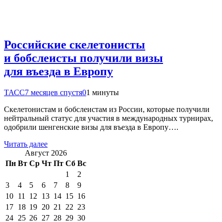
Российские скелетонисты
и бобслеисты получили визы
для въезда в Европу
ТАСС
7 месяцев спустя
0
1 минуты
Скелетонистам и бобслеистам из России, которые получили
нейтральный статус для участия в международных турнирах,
одобрили шенгенские визы для въезда в Европу….
Читать далее
Август 2026
Пн
Вт
Ср
Чт
Пт
Сб
Вс
1
2
3
4
5
6
7
8
9
10
11
12
13
14
15
16
17
18
19
20
21
22
23
24
25
26
27
28
29
30