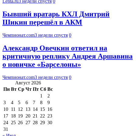
Lenta.ru
3 недели спустя
0
Бывший вратарь КХЛ Дмитрий
Шикин перешёл в АКМ
Чемпионат.com
3 недели спустя
0
Александр Овечкин ответил на
критичную реплику Андрея Аршавина
о новичке «Барселоны»
Чемпионат.com
3 недели спустя
0
Август 2026
Пн
Вт
Ср
Чт
Пт
Сб
Вс
1
2
3
4
5
6
7
8
9
10
11
12
13
14
15
16
17
18
19
20
21
22
23
24
25
26
27
28
29
30
31
« Июл