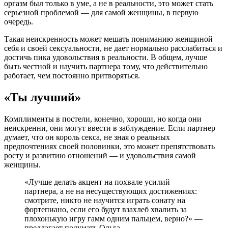
оргазм был только в уме, а не в реальности, это может стать
серьезной проблемой — для самой женщины, в первую
очередь.
Такая неискренность может мешать пониманию женщиной
себя и своей сексуальности, не дает нормально расслабиться и
достичь пика удовольствия в реальности. В общем, лучше
быть честной и научить партнера тому, что действительно
работает, чем постоянно притворяться.
«Ты лучший»
Комплименты в постели, конечно, хороши, но когда они
неискренни, они могут ввести в заблуждение. Если партнер
думает, что он король секса, не зная о реальных
предпочтениях своей половинки, это может препятствовать
росту и развитию отношений — и удовольствия самой
женщины.
«Лучше делать акцент на похвале усилий
партнера, а не на несуществующих достижениях:
смотрите, никто не научится играть сонату на
фортепиано, если его будут взахлеб хвалить за
плохонькую игру гамм одним пальцем, верно?» —
предлагает подумать Ольга.