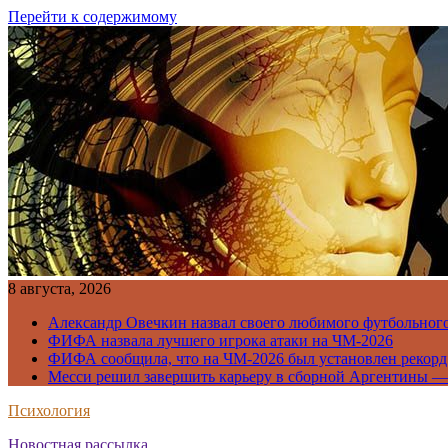
Перейти к содержимому
8 августа, 2026
Александр Овечкин назвал своего любимого футбольног
ФИФА назвала лучшего игрока атаки на ЧМ-2026
ФИФА сообщила, что на ЧМ-2026 был установлен рекорд
Месси решил завершить карьеру в сборной Аргентины —
Психология
Новостная рассылка