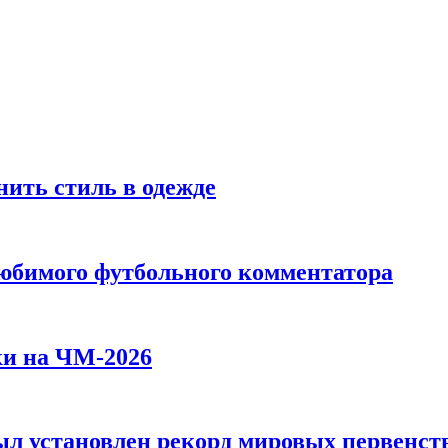
ить стиль в одежде
любимого футбольного комментатора
ки на ЧМ-2026
л установлен рекорд мировых первенств