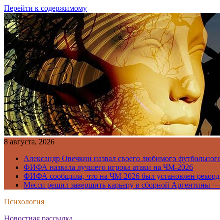
Перейти к содержимому
8 августа, 2026
Александр Овечкин назвал своего любимого футбольног
ФИФА назвала лучшего игрока атаки на ЧМ-2026
ФИФА сообщила, что на ЧМ-2026 был установлен рекорд
Месси решил завершить карьеру в сборной Аргентины —
Психология
Новостная рассылка