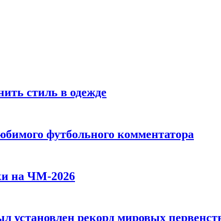
ить стиль в одежде
любимого футбольного комментатора
ки на ЧМ-2026
л установлен рекорд мировых первенств