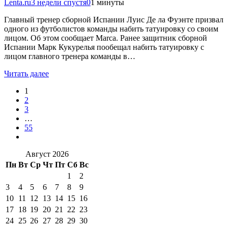
Lenta.ru
3 недели спустя
0
1 минуты
Главный тренер сборной Испании Луис Де ла Фуэнте призвал
одного из футболистов команды набить татуировку со своим
лицом. Об этом сообщает Marca. Ранее защитник сборной
Испании Марк Кукурелья пообещал набить татуировку с
лицом главного тренера команды в…
Читать далее
1
2
3
…
55
Август 2026
Пн
Вт
Ср
Чт
Пт
Сб
Вс
1
2
3
4
5
6
7
8
9
10
11
12
13
14
15
16
17
18
19
20
21
22
23
24
25
26
27
28
29
30