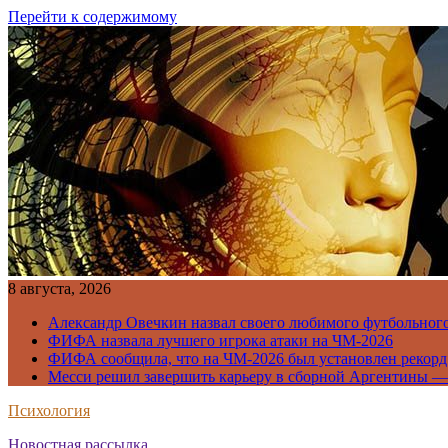
Перейти к содержимому
8 августа, 2026
Александр Овечкин назвал своего любимого футбольног
ФИФА назвала лучшего игрока атаки на ЧМ-2026
ФИФА сообщила, что на ЧМ-2026 был установлен рекорд
Месси решил завершить карьеру в сборной Аргентины —
Психология
Новостная рассылка