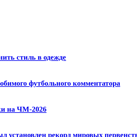
ить стиль в одежде
любимого футбольного комментатора
ки на ЧМ-2026
л установлен рекорд мировых первенств