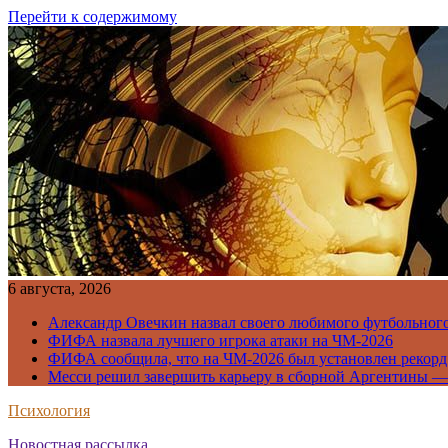
Перейти к содержимому
6 августа, 2026
Александр Овечкин назвал своего любимого футбольног
ФИФА назвала лучшего игрока атаки на ЧМ-2026
ФИФА сообщила, что на ЧМ-2026 был установлен рекорд
Месси решил завершить карьеру в сборной Аргентины —
Психология
Новостная рассылка