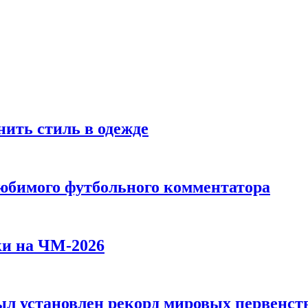
ить стиль в одежде
любимого футбольного комментатора
ки на ЧМ-2026
л установлен рекорд мировых первенств