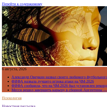
Перейти к содержимому
6 августа, 2026
Александр Овечкин назвал своего любимого футбольног
ФИФА назвала лучшего игрока атаки на ЧМ-2026
ФИФА сообщила, что на ЧМ-2026 был установлен рекорд
Месси решил завершить карьеру в сборной Аргентины —
Психология
Новостная рассылка