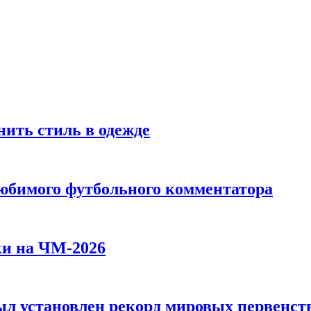
ить стиль в одежде
любимого футбольного комментатора
ки на ЧМ-2026
л установлен рекорд мировых первенств