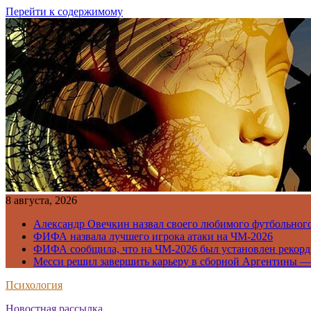
Перейти к содержимому
8 августа, 2026
Александр Овечкин назвал своего любимого футбольног
ФИФА назвала лучшего игрока атаки на ЧМ-2026
ФИФА сообщила, что на ЧМ-2026 был установлен рекорд
Месси решил завершить карьеру в сборной Аргентины —
Психология
Новостная рассылка