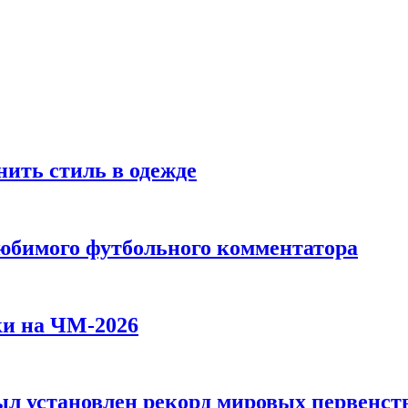
ить стиль в одежде
любимого футбольного комментатора
ки на ЧМ-2026
л установлен рекорд мировых первенств