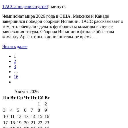
ТАСС
2 недели спустя
0
1 минуты
Чемпионат мира 2026 года в США, Мексике и Канаде
завершился победой сборной Испании. ТАСС рассказывает о
том, что обещали сделать футболисты команды в случае
завоевания титула. Сборная Испании в финале обыграла
команду Аргентины в дополнительное время …
Читать далее
1
2
3
…
16
Август 2026
Пн
Вт
Ср
Чт
Пт
Сб
Вс
1
2
3
4
5
6
7
8
9
10
11
12
13
14
15
16
17
18
19
20
21
22
23