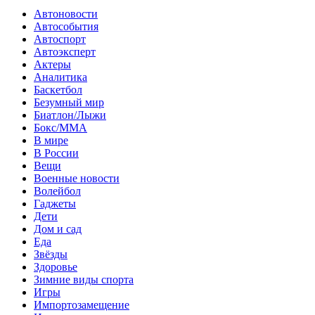
Автоновости
Автособытия
Автоспорт
Автоэксперт
Актеры
Аналитика
Баскетбол
Безумный мир
Биатлон/Лыжи
Бокс/MMA
В мире
В России
Вещи
Военные новости
Волейбол
Гаджеты
Дети
Дом и сад
Еда
Звёзды
Здоровье
Зимние виды спорта
Игры
Импортозамещение