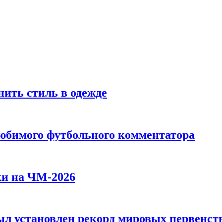
ить стиль в одежде
любимого футбольного комментатора
ки на ЧМ-2026
л установлен рекорд мировых первенств