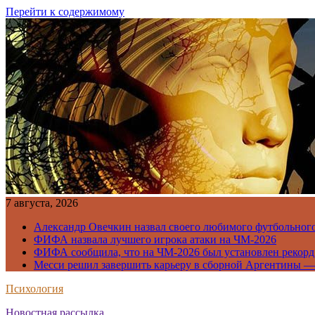
Перейти к содержимому
7 августа, 2026
Александр Овечкин назвал своего любимого футбольног
ФИФА назвала лучшего игрока атаки на ЧМ-2026
ФИФА сообщила, что на ЧМ-2026 был установлен рекорд
Месси решил завершить карьеру в сборной Аргентины —
Психология
Новостная рассылка