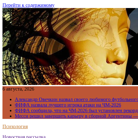
Перейти к содержимому
6 августа, 2026
Александр Овечкин назвал своего любимого футбольног
ФИФА назвала лучшего игрока атаки на ЧМ-2026
ФИФА сообщила, что на ЧМ-2026 был установлен рекорд
Месси решил завершить карьеру в сборной Аргентины —
Психология
Новостная рассылка