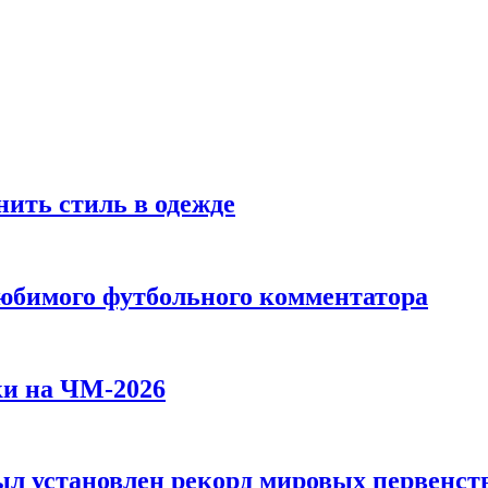
ить стиль в одежде
любимого футбольного комментатора
ки на ЧМ-2026
л установлен рекорд мировых первенств