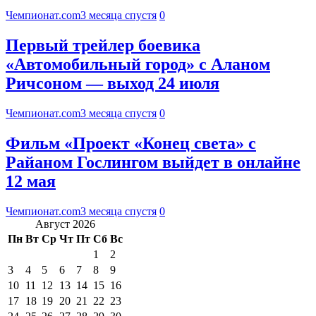
Чемпионат.com
3 месяца спустя
0
Первый трейлер боевика
«Автомобильный город» с Аланом
Ричсоном — выход 24 июля
Чемпионат.com
3 месяца спустя
0
Фильм «Проект «Конец света» с
Райаном Гослингом выйдет в онлайне
12 мая
Чемпионат.com
3 месяца спустя
0
Август 2026
Пн
Вт
Ср
Чт
Пт
Сб
Вс
1
2
3
4
5
6
7
8
9
10
11
12
13
14
15
16
17
18
19
20
21
22
23