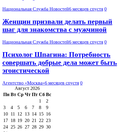
Национальная Служба Новостей
6 месяцев спустя
0
Женщин призвали делать первый
шаг для знакомства с мужчиной
Национальная Служба Новостей
6 месяцев спустя
0
Психолог Шпагина: Потребность
совершать добрые дела может быть
эгоистической
Агентство «Москва»
6 месяцев спустя
0
Август 2026
Пн
Вт
Ср
Чт
Пт
Сб
Вс
1
2
3
4
5
6
7
8
9
10
11
12
13
14
15
16
17
18
19
20
21
22
23
24
25
26
27
28
29
30