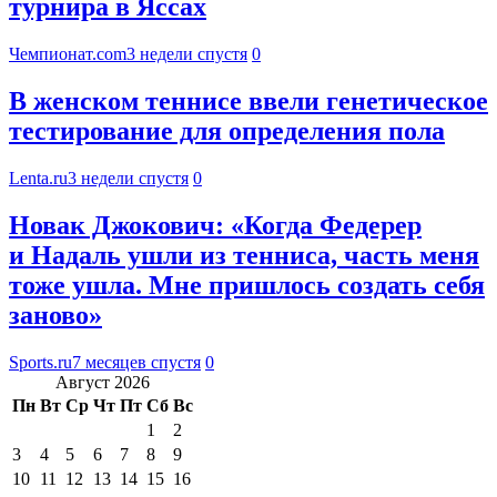
турнира в Яссах
Чемпионат.com
3 недели спустя
0
В женском теннисе ввели генетическое
тестирование для определения пола
Lenta.ru
3 недели спустя
0
Новак Джокович: «Когда Федерер
и Надаль ушли из тенниса, часть меня
тоже ушла. Мне пришлось создать себя
заново»
Sports.ru
7 месяцев спустя
0
Август 2026
Пн
Вт
Ср
Чт
Пт
Сб
Вс
1
2
3
4
5
6
7
8
9
10
11
12
13
14
15
16