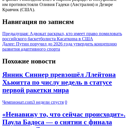
им противостояли Оливия Гадеки (Австралия) и Дезире
Кравчик (США).
Навигация по записям
Предыдущая:
Адвокат раскрыл, кто имеет право помиловать
российского баскетболиста Касаткина в США
Далее:
Путин поручил до 2026 года утвердить концепцию
развития адаптивного спорта
Похожие новости
Янник Синнер превзошёл Ллейтона
Хьюитта по числу недель в статусе
первой ракетки мира
Чемпионат.com
3 недели спустя
0
«Ненавижу то, что сейчас происходит».
Паула Бадоса — о снятии с финала