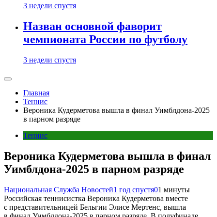
3 недели спустя
Назван основной фаворит
чемпионата России по футболу
3 недели спустя
Главная
Теннис
Вероника Кудерметова вышла в финал Уимблдона-2025
в парном разряде
Теннис
Вероника Кудерметова вышла в финал
Уимблдона-2025 в парном разряде
Национальная Служба Новостей
1 год спустя
0
1 минуты
Российская теннисистка Вероника Кудерметова вместе
с представительницей Бельгии Элисе Мертенс, вышла
в финал Уимблдона-2025 в парном разряде. В полуфинале