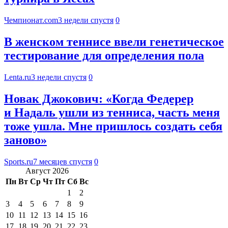
Чемпионат.com
3 недели спустя
0
В женском теннисе ввели генетическое
тестирование для определения пола
Lenta.ru
3 недели спустя
0
Новак Джокович: «Когда Федерер
и Надаль ушли из тенниса, часть меня
тоже ушла. Мне пришлось создать себя
заново»
Sports.ru
7 месяцев спустя
0
Август 2026
Пн
Вт
Ср
Чт
Пт
Сб
Вс
1
2
3
4
5
6
7
8
9
10
11
12
13
14
15
16
17
18
19
20
21
22
23