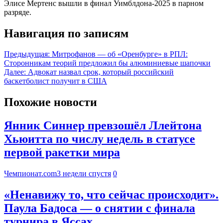
Элисе Мертенс вышли в финал Уимблдона-2025 в парном
разряде.
Навигация по записям
Предыдущая:
Митрофанов — об «Оренбурге» в РПЛ:
Сторонникам теорий предложил бы алюминиевые шапочки
Далее:
Адвокат назвал срок, который российский
баскетболист получит в США
Похожие новости
Янник Синнер превзошёл Ллейтона
Хьюитта по числу недель в статусе
первой ракетки мира
Чемпионат.com
3 недели спустя
0
«Ненавижу то, что сейчас происходит».
Паула Бадоса — о снятии с финала
турнира в Яссах