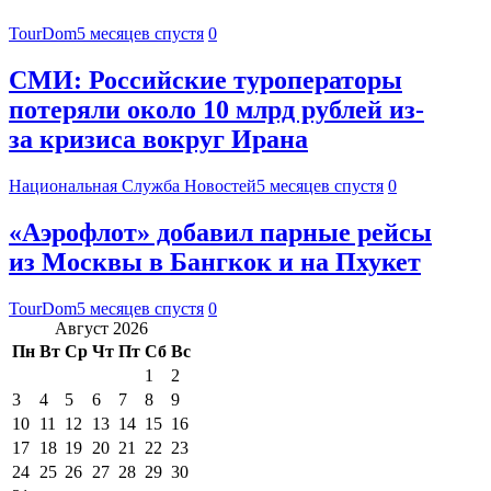
TourDom
5 месяцев спустя
0
СМИ: Российские туроператоры
потеряли около 10 млрд рублей из-
за кризиса вокруг Ирана
Национальная Служба Новостей
5 месяцев спустя
0
«Аэрофлот» добавил парные рейсы
из Москвы в Бангкок и на Пхукет
TourDom
5 месяцев спустя
0
Август 2026
Пн
Вт
Ср
Чт
Пт
Сб
Вс
1
2
3
4
5
6
7
8
9
10
11
12
13
14
15
16
17
18
19
20
21
22
23
24
25
26
27
28
29
30