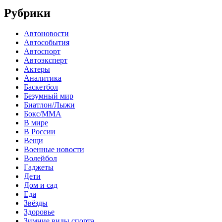
Рубрики
Автоновости
Автособытия
Автоспорт
Автоэксперт
Актеры
Аналитика
Баскетбол
Безумный мир
Биатлон/Лыжи
Бокс/MMA
В мире
В России
Вещи
Военные новости
Волейбол
Гаджеты
Дети
Дом и сад
Еда
Звёзды
Здоровье
Зимние виды спорта