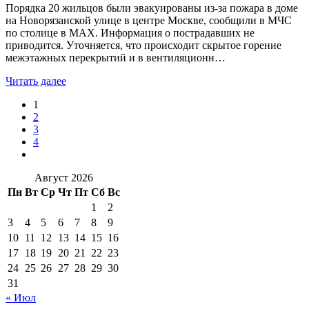
Порядка 20 жильцов были эвакуированы из-за пожара в доме
на Новорязанской улице в центре Москве, сообщили в МЧС
по столице в MAX. Информация о пострадавших не
приводится. Уточняется, что происходит скрытое горение
межэтажных перекрытий и в вентиляционн…
Читать далее
1
2
3
4
Август 2026
Пн
Вт
Ср
Чт
Пт
Сб
Вс
1
2
3
4
5
6
7
8
9
10
11
12
13
14
15
16
17
18
19
20
21
22
23
24
25
26
27
28
29
30
31
« Июл