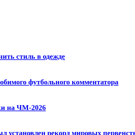
ить стиль в одежде
любимого футбольного комментатора
ки на ЧМ-2026
л установлен рекорд мировых первенств