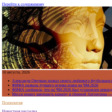
Перейти к содержимому
10 августа, 2026
Александр Овечкин назвал своего любимого футбольног
ФИФА назвала лучшего игрока атаки на ЧМ-2026
ФИФА сообщила, что на ЧМ-2026 был установлен рекорд
Месси решил завершить карьеру в сборной Аргентины —
Психология
Новостная рассылка