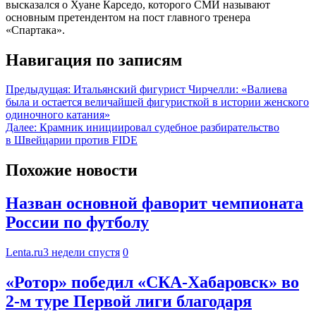
высказался о Хуане Карседо, которого СМИ называют
основным претендентом на пост главного тренера
«Спартака».
Навигация по записям
Предыдущая:
Итальянский фигурист Чирчелли: «Валиева
была и остается величайшей фигуристкой в истории женского
одиночного катания»
Далее:
Крамник инициировал судебное разбирательство
в Швейцарии против FIDE
Похожие новости
Назван основной фаворит чемпионата
России по футболу
Lenta.ru
3 недели спустя
0
«Ротор» победил «СКА-Хабаровск» во
2-м туре Первой лиги благодаря