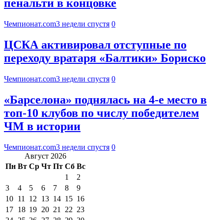
пенальти в концовке
Чемпионат.com
3 недели спустя
0
ЦСКА активировал отступные по
переходу вратаря «Балтики» Бориско
Чемпионат.com
3 недели спустя
0
«Барселона» поднялась на 4-е место в
топ-10 клубов по числу победителем
ЧМ в истории
Чемпионат.com
3 недели спустя
0
Август 2026
Пн
Вт
Ср
Чт
Пт
Сб
Вс
1
2
3
4
5
6
7
8
9
10
11
12
13
14
15
16
17
18
19
20
21
22
23