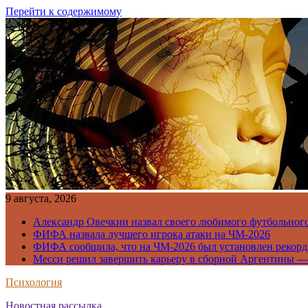
Перейти к содержимому
9 августа, 2026
Александр Овечкин назвал своего любимого футбольног
ФИФА назвала лучшего игрока атаки на ЧМ-2026
ФИФА сообщила, что на ЧМ-2026 был установлен рекорд
Месси решил завершить карьеру в сборной Аргентины —
Психология
Новостная рассылка