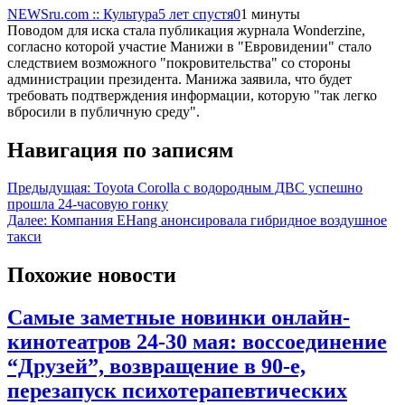
NEWSru.com :: Культура
5 лет спустя
0
1 минуты
Поводом для иска стала публикация журнала Wonderzine,
согласно которой участие Манижи в "Евровидении" стало
следствием возможного "покровительства" со стороны
администрации президента. Манижа заявила, что будет
требовать подтверждения информации, которую "так легко
вбросили в публичную среду".
Навигация по записям
Предыдущая:
Toyota Corolla с водородным ДВС успешно
прошла 24-часовую гонку
Далее:
Компания EHang анонсировала гибридное воздушное
такси
Похожие новости
Самые заметные новинки онлайн-
кинотеатров 24-30 мая: воссоединение
“Друзей”, возвращение в 90-е,
перезапуск психотерапевтических