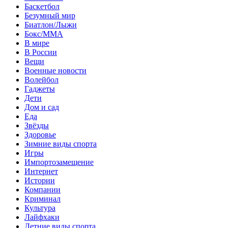
Баскетбол
Безумный мир
Биатлон/Лыжи
Бокс/MMA
В мире
В России
Вещи
Военные новости
Волейбол
Гаджеты
Дети
Дом и сад
Еда
Звёзды
Здоровье
Зимние виды спорта
Игры
Импортозамещение
Интернет
Истории
Компании
Криминал
Культура
Лайфхаки
Летние виды спорта