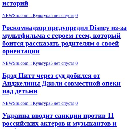
историй
NEWSru.com :: Культура
5 лет спустя
0
Роскомнадзор предупредил Disney из-за
мультфильма c героем-геем, который
боится рассказать родителям о своей
ориентации
NEWSru.com :: Культура
5 лет спустя
0
Брэд Питт через суд добился от
Анджелины Джоли совместной опеки
над детьми
NEWSru.com :: Культура
5 лет спустя
0
Украина вводит санкции против 11
российских актеров и музыкантов и