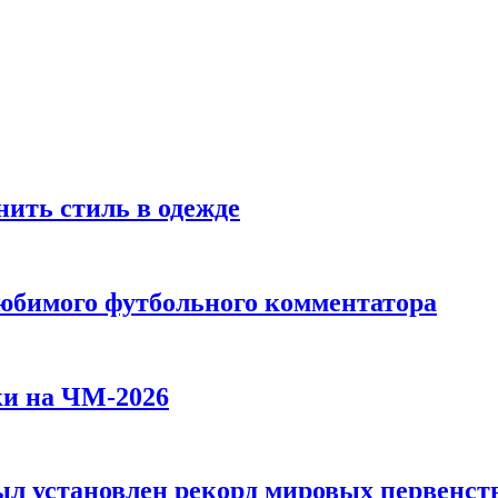
ить стиль в одежде
любимого футбольного комментатора
ки на ЧМ-2026
л установлен рекорд мировых первенств