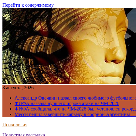
Перейти к содержимому
8 августа, 2026
Александр Овечкин назвал своего любимого футбольног
ФИФА назвала лучшего игрока атаки на ЧМ-2026
ФИФА сообщила, что на ЧМ-2026 был установлен рекорд
Месси решил завершить карьеру в сборной Аргентины —
Психология
Новостная рассылка