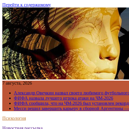
Перейти к содержимому
7 августа, 2026
Александр Овечкин назвал своего любимого футбольног
ФИФА назвала лучшего игрока атаки на ЧМ-2026
ФИФА сообщила, что на ЧМ-2026 был установлен рекорд
Месси решил завершить карьеру в сборной Аргентины —
Психология
Новостная рассылка