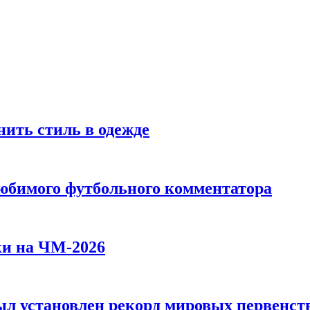
ить стиль в одежде
любимого футбольного комментатора
ки на ЧМ-2026
л установлен рекорд мировых первенств