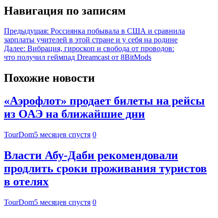
Навигация по записям
Предыдущая:
Россиянка побывала в США и сравнила
зарплаты учителей в этой стране и у себя на родине
Далее:
Вибрация, гироскоп и свобода от проводов:
что получил геймпад Dreamcast от 8BitMods
Похожие новости
«Аэрофлот» продает билеты на рейсы
из ОАЭ на ближайшие дни
TourDom
5 месяцев спустя
0
Власти Абу-Даби рекомендовали
продлить сроки проживания туристов
в отелях
TourDom
5 месяцев спустя
0