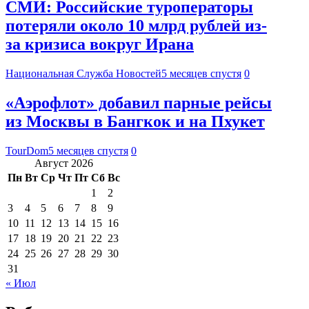
СМИ: Российские туроператоры
потеряли около 10 млрд рублей из-
за кризиса вокруг Ирана
Национальная Служба Новостей
5 месяцев спустя
0
«Аэрофлот» добавил парные рейсы
из Москвы в Бангкок и на Пхукет
TourDom
5 месяцев спустя
0
Август 2026
Пн
Вт
Ср
Чт
Пт
Сб
Вс
1
2
3
4
5
6
7
8
9
10
11
12
13
14
15
16
17
18
19
20
21
22
23
24
25
26
27
28
29
30
31
« Июл