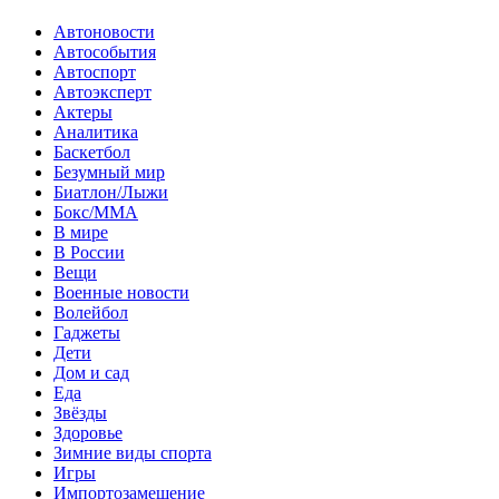
Автоновости
Автособытия
Автоспорт
Автоэксперт
Актеры
Аналитика
Баскетбол
Безумный мир
Биатлон/Лыжи
Бокс/MMA
В мире
В России
Вещи
Военные новости
Волейбол
Гаджеты
Дети
Дом и сад
Еда
Звёзды
Здоровье
Зимние виды спорта
Игры
Импортозамещение