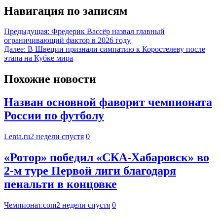
Навигация по записям
Предыдущая:
Фредерик Вассёр назвал главный
ограничивающий фактор в 2026 году
Далее:
В Швеции признали симпатию к Коростелеву после
этапа на Кубке мира
Похожие новости
Назван основной фаворит чемпионата
России по футболу
Lenta.ru
2 недели спустя
0
«Ротор» победил «СКА-Хабаровск» во
2-м туре Первой лиги благодаря
пенальти в концовке
Чемпионат.com
2 недели спустя
0