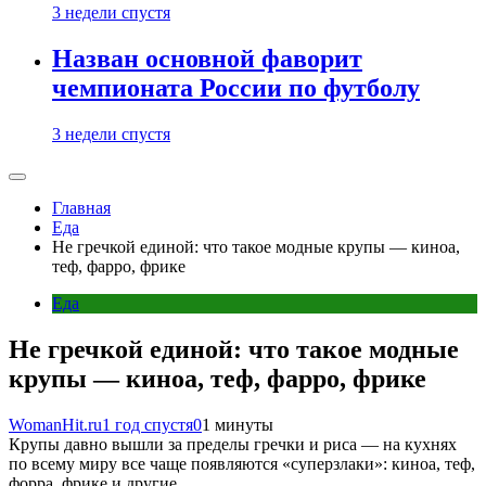
3 недели спустя
Назван основной фаворит
чемпионата России по футболу
3 недели спустя
Главная
Еда
Не гречкой единой: что такое модные крупы — киноа,
теф, фарро, фрике
Еда
Не гречкой единой: что такое модные
крупы — киноа, теф, фарро, фрике
WomanHit.ru
1 год спустя
0
1 минуты
Крупы давно вышли за пределы гречки и риса — на кухнях
по всему миру все чаще появляются «суперзлаки»: киноа, теф,
форра, фрике и другие.