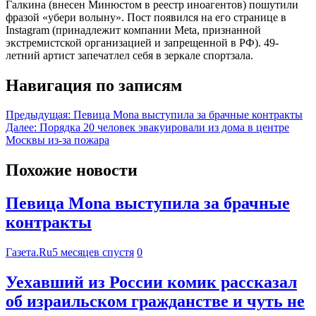
Галкина (внесен Минюстом в реестр иноагентов) пошутили
фразой «убери волыну». Пост появился на его странице в
Instagram (принадлежит компании Meta, признанной
экстремистской организацией и запрещенной в РФ). 49-
летний артист запечатлел себя в зеркале спортзала.
Навигация по записям
Предыдущая:
Певица Mona выступила за брачные контракты
Далее:
Порядка 20 человек эвакуировали из дома в центре
Москвы из-за пожара
Похожие новости
Певица Mona выступила за брачные
контракты
Газета.Ru
5 месяцев спустя
0
Уехавший из России комик рассказал
об израильском гражданстве и чуть не