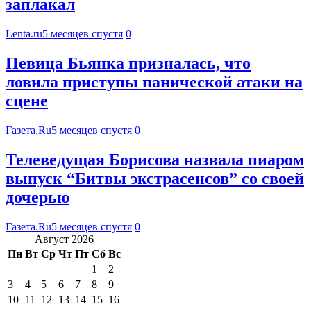
заплакал
Lenta.ru
5 месяцев спустя
0
Певица Бьянка призналась, что
ловила приступы панической атаки на
сцене
Газета.Ru
5 месяцев спустя
0
Телеведущая Борисова назвала пиаром
выпуск “Битвы экстрасенсов” со своей
дочерью
Газета.Ru
5 месяцев спустя
0
Август 2026
Пн
Вт
Ср
Чт
Пт
Сб
Вс
1
2
3
4
5
6
7
8
9
10
11
12
13
14
15
16