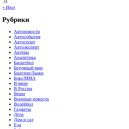
31
« Июл
Рубрики
Автоновости
Автособытия
Автоспорт
Автоэксперт
Актеры
Аналитика
Баскетбол
Безумный мир
Биатлон/Лыжи
Бокс/MMA
В мире
В России
Вещи
Военные новости
Волейбол
Гаджеты
Дети
Дом и сад
Еда