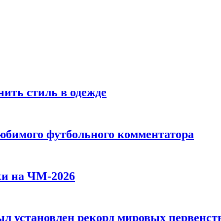
ить стиль в одежде
любимого футбольного комментатора
ки на ЧМ-2026
л установлен рекорд мировых первенств