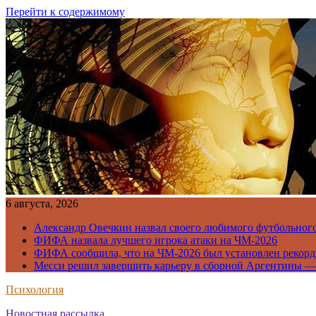
Перейти к содержимому
6 августа, 2026
Александр Овечкин назвал своего любимого футбольног
ФИФА назвала лучшего игрока атаки на ЧМ-2026
ФИФА сообщила, что на ЧМ-2026 был установлен рекорд
Месси решил завершить карьеру в сборной Аргентины —
Психология
Новостная рассылка