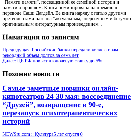
"Памяти памяти", посвященной ее семейной истории и
памяти о прошлом. Книга номинирована на премию в
переводе Саши Дагдейл. Ее книга наряду с пятью другими
претендентами названа "актуальным, энергичным и безумно
оригинальным литературным произведением".
Навигация по записям
Предыдущая:
Российские банки передали коллекторам
рекордный объем долгов за семь лет
Далее:
ЦБ РФ повысил ключевую ставку до 5%
Похожие новости
Самые заметные новинки онлайн-
кинотеатров 24-30 мая: воссоединение
“Друзей”, возвращение в 90-е,
перезапуск психотерапевтических
историй
NEWSru.com :: Культура
5 лет спустя
0