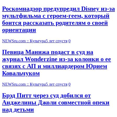
Роскомнадзор предупредил Disney из-за
мультфильма c героем-геем, который
боится рассказать родителям о своей
ориентации
NEWSru.com :: Культура
5 лет спустя
0
Певица Манижа подаст в суд на
журнал Wonderzine из-за колонки о ее
связях с АП и миллиардером Юрием
Ковальчуком
NEWSru.com :: Культура
5 лет спустя
0
Брэд Питт через суд добился от
Анджелины Джоли совместной опеки
над детьми