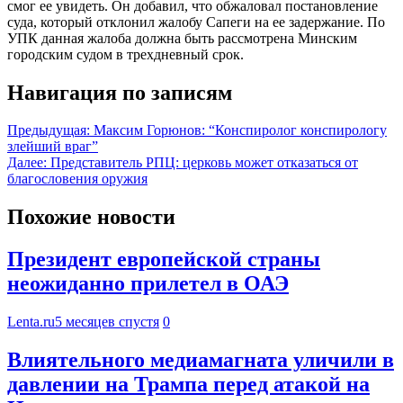
смог ее увидеть. Он добавил, что обжаловал постановление
суда, который отклонил жалобу Сапеги на ее задержание. По
УПК данная жалоба должна быть рассмотрена Минским
городским судом в трехдневный срок.
Навигация по записям
Предыдущая:
Максим Горюнов: “Конспиролог конспирологу
злейший враг”
Далее:
Представитель РПЦ: церковь может отказаться от
благословения оружия
Похожие новости
Президент европейской страны
неожиданно прилетел в ОАЭ
Lenta.ru
5 месяцев спустя
0
Влиятельного медиамагната уличили в
давлении на Трампа перед атакой на