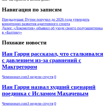
Навигация по записям
Предыдущая:
Путин поручил до 2026 года утвердить
концепцию развития адаптивного спорта
Далее:
«Локомотив» объявил об уходе своего полузащитника
в «Балтику»
Похожие новости
Иан Гарри рассказал, что сталкивался
с давлением из-за сравнений с
Макгрегором
Чемпионат.com
3 недели спустя
0
Иан Гарри назвал худший сценарий
поединка с Исламом Махачевым
Чемпионат.com
3 недели спустя
0