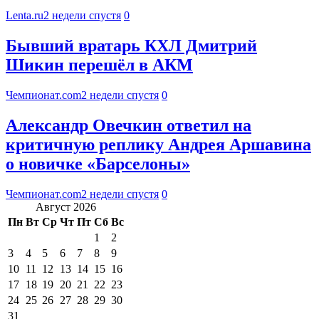
Lenta.ru
2 недели спустя
0
Бывший вратарь КХЛ Дмитрий
Шикин перешёл в АКМ
Чемпионат.com
2 недели спустя
0
Александр Овечкин ответил на
критичную реплику Андрея Аршавина
о новичке «Барселоны»
Чемпионат.com
2 недели спустя
0
Август 2026
Пн
Вт
Ср
Чт
Пт
Сб
Вс
1
2
3
4
5
6
7
8
9
10
11
12
13
14
15
16
17
18
19
20
21
22
23
24
25
26
27
28
29
30
31