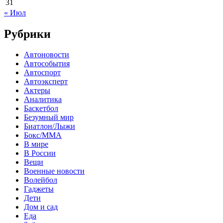
31
« Июл
Рубрики
Автоновости
Автособытия
Автоспорт
Автоэксперт
Актеры
Аналитика
Баскетбол
Безумный мир
Биатлон/Лыжи
Бокс/MMA
В мире
В России
Вещи
Военные новости
Волейбол
Гаджеты
Дети
Дом и сад
Еда