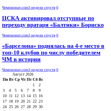
Чемпионат.com
3 недели спустя
0
ЦСКА активировал отступные по
переходу вратаря «Балтики» Бориско
Чемпионат.com
3 недели спустя
0
«Барселона» поднялась на 4-е место в
топ-10 клубов по числу победителем
ЧМ в истории
Чемпионат.com
3 недели спустя
0
Август 2026
Пн
Вт
Ср
Чт
Пт
Сб
Вс
1
2
3
4
5
6
7
8
9
10
11
12
13
14
15
16
17
18
19
20
21
22
23
24
25
26
27
28
29
30