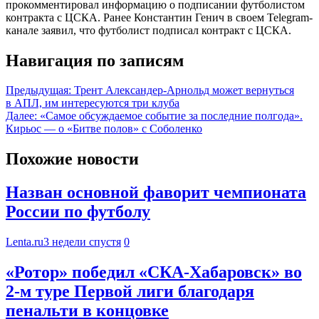
прокомментировал информацию о подписании футболистом
контракта с ЦСКА. Ранее Константин Генич в своем Telegram-
канале заявил, что футболист подписал контракт с ЦСКА.
Навигация по записям
Предыдущая:
Трент Александер-Арнольд может вернуться
в АПЛ, им интересуются три клуба
Далее:
«Самое обсуждаемое событие за последние полгода».
Кирьос — о «Битве полов» с Соболенко
Похожие новости
Назван основной фаворит чемпионата
России по футболу
Lenta.ru
3 недели спустя
0
«Ротор» победил «СКА-Хабаровск» во
2-м туре Первой лиги благодаря
пенальти в концовке