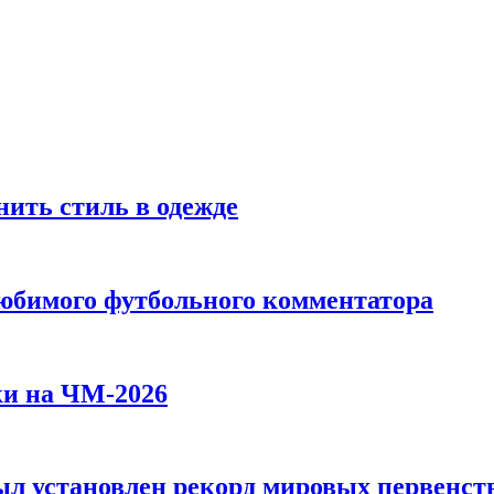
ить стиль в одежде
любимого футбольного комментатора
ки на ЧМ-2026
л установлен рекорд мировых первенств