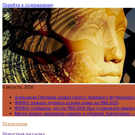
Перейти к содержимому
6 августа, 2026
Александр Овечкин назвал своего любимого футбольног
ФИФА назвала лучшего игрока атаки на ЧМ-2026
ФИФА сообщила, что на ЧМ-2026 был установлен рекорд
Месси решил завершить карьеру в сборной Аргентины —
Психология
Новостная рассылка