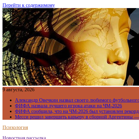
Перейти к содержимому
9 августа, 2026
Александр Овечкин назвал своего любимого футбольног
ФИФА назвала лучшего игрока атаки на ЧМ-2026
ФИФА сообщила, что на ЧМ-2026 был установлен рекорд
Месси решил завершить карьеру в сборной Аргентины —
Психология
Новостная рассылка