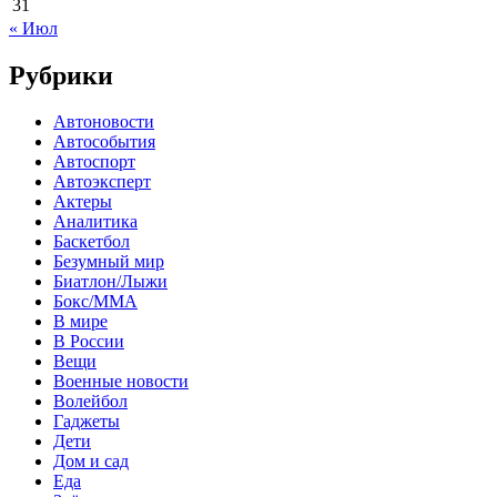
31
« Июл
Рубрики
Автоновости
Автособытия
Автоспорт
Автоэксперт
Актеры
Аналитика
Баскетбол
Безумный мир
Биатлон/Лыжи
Бокс/MMA
В мире
В России
Вещи
Военные новости
Волейбол
Гаджеты
Дети
Дом и сад
Еда