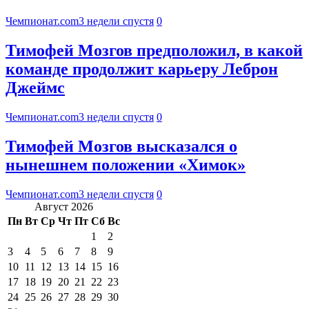
Чемпионат.com
3 недели спустя
0
Тимофей Мозгов предположил, в какой
команде продолжит карьеру Леброн
Джеймс
Чемпионат.com
3 недели спустя
0
Тимофей Мозгов высказался о
нынешнем положении «Химок»
Чемпионат.com
3 недели спустя
0
Август 2026
Пн
Вт
Ср
Чт
Пт
Сб
Вс
1
2
3
4
5
6
7
8
9
10
11
12
13
14
15
16
17
18
19
20
21
22
23
24
25
26
27
28
29
30