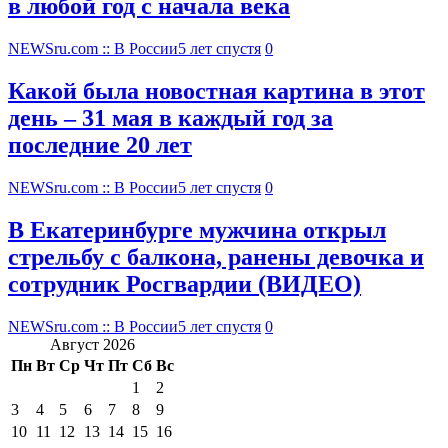
в любой год с начала века
NEWSru.com :: В России
5 лет спустя
0
Какой была новостная картина в этот
день – 31 мая в каждый год за
последние 20 лет
NEWSru.com :: В России
5 лет спустя
0
В Екатеринбурге мужчина открыл
стрельбу с балкона, ранены девочка и
сотрудник Росгвардии (ВИДЕО)
NEWSru.com :: В России
5 лет спустя
0
Август 2026
Пн
Вт
Ср
Чт
Пт
Сб
Вс
1
2
3
4
5
6
7
8
9
10
11
12
13
14
15
16