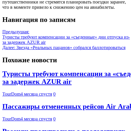
путешественники не стремятся планировать поездки заранее,
что в моменте привело к снижению цен на авиабилеты.
Навигация по записям
Предыдущая:
Туристы требуют компенсации за «съеденные» дни отпуска из-
за задержек AZUR air
Далее:
Звезда «Реальных пацанов» собрался баллотироваться
Похожие новости
Туристы требуют компенсации за «съед
за задержек AZUR air
TourDom
4 месяца спустя
0
Пассажиры отмененных рейсов Air Arab
TourDom
4 месяца спустя
0