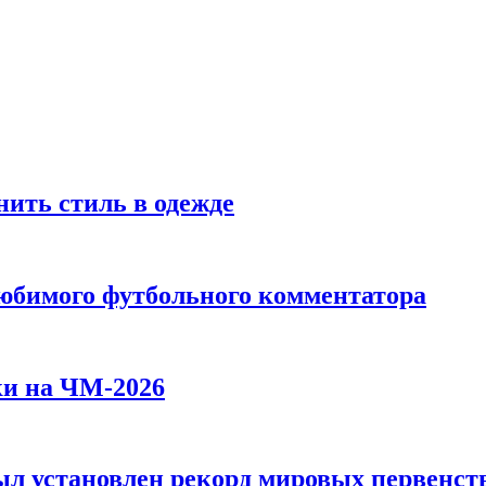
ить стиль в одежде
любимого футбольного комментатора
ки на ЧМ-2026
л установлен рекорд мировых первенств