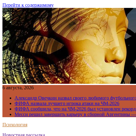
Перейти к содержимому
6 августа, 2026
Александр Овечкин назвал своего любимого футбольног
ФИФА назвала лучшего игрока атаки на ЧМ-2026
ФИФА сообщила, что на ЧМ-2026 был установлен рекорд
Месси решил завершить карьеру в сборной Аргентины —
Психология
Новостная рассылка