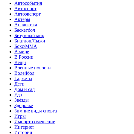
Автособытия
Автоспорт
Автоэксперт
Актеры
Аналитика
Баскетбол
Безумный мир
Биатлон/Лыжи
Бокс/MMA
В мире
В России
Вещи
Военные новости
Волейбол
Гаджеты
Дети
Дом и сад
Еда
Звёзды
Здоровье
Зимние виды спорта
Игры
Импортозамещение
Интернет
Истории