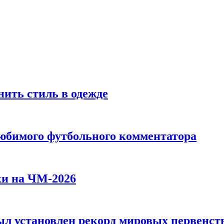
ить стиль в одежде
любимого футбольного комментатора
ки на ЧМ-2026
л установлен рекорд мировых первенств