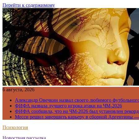
Перейти к содержимому
6 августа, 2026
Александр Овечкин назвал своего любимого футбольног
ФИФА назвала лучшего игрока атаки на ЧМ-2026
ФИФА сообщила, что на ЧМ-2026 был установлен рекорд
Месси решил завершить карьеру в сборной Аргентины —
Психология
Новостная рассылка