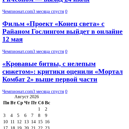
Чемпионат.com
3 месяца спустя
0
Фильм «Проект «Конец света» с
Райаном Гослингом выйдет в онлайне
12 мая
Чемпионат.com
3 месяца спустя
0
«Кровавые битвы, с нелепым
сюжетом»: критики оценили «Мортал
Комбат 2» выше первой части
Чемпионат.com
3 месяца спустя
0
Август 2026
Пн
Вт
Ср
Чт
Пт
Сб
Вс
1
2
3
4
5
6
7
8
9
10
11
12
13
14
15
16
17
18
19
20
21
22
23