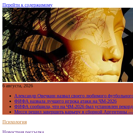
Перейти к содержимому
6 августа, 2026
Александр Овечкин назвал своего любимого футбольног
ФИФА назвала лучшего игрока атаки на ЧМ-2026
ФИФА сообщила, что на ЧМ-2026 был установлен рекорд
Месси решил завершить карьеру в сборной Аргентины —
Психология
Новостная рассылка