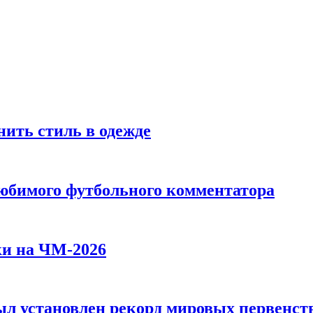
ить стиль в одежде
любимого футбольного комментатора
ки на ЧМ-2026
л установлен рекорд мировых первенств