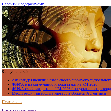
Перейти к содержимому
8 августа, 2026
Александр Овечкин назвал своего любимого футбольног
ФИФА назвала лучшего игрока атаки на ЧМ-2026
ФИФА сообщила, что на ЧМ-2026 был установлен рекорд
Месси решил завершить карьеру в сборной Аргентины —
Психология
Новостная рассылка