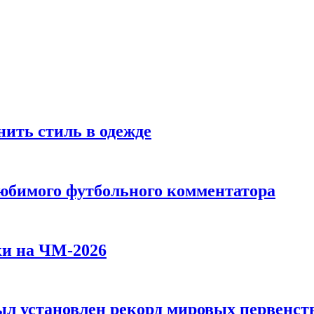
ить стиль в одежде
любимого футбольного комментатора
ки на ЧМ-2026
л установлен рекорд мировых первенств